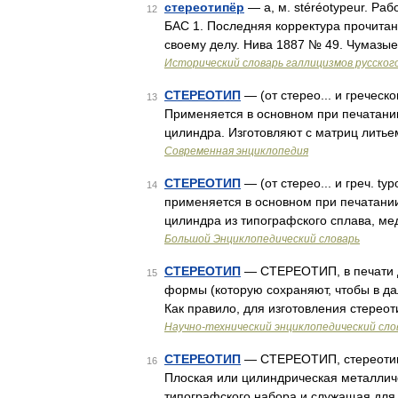
стереотипёр
— а, м. stéréotypeur. Ра
12
БАС 1. Последняя корректура прочитан
своему делу. Нива 1887 № 49. Чумазы
Исторический словарь галлицизмов русског
СТЕРЕОТИП
— (от стерео... и греческ
13
Применяется в основном при печатани
цилиндра. Изготовляют с матриц лить
Современная энциклопедия
СТЕРЕОТИП
— (от стерео... и греч. t
14
применяется в основном при печатани
цилиндра из типографского сплава, ме
Большой Энциклопедический словарь
СТЕРЕОТИП
— СТЕРЕОТИП, в печати д
15
формы (которую сохраняют, чтобы в да
Как правило, для изготовления стерео
Научно-технический энциклопедический сло
СТЕРЕОТИП
— СТЕРЕОТИП, стереотипа, 
16
Плоская или цилиндрическая металлич
типографского набора и служащая для