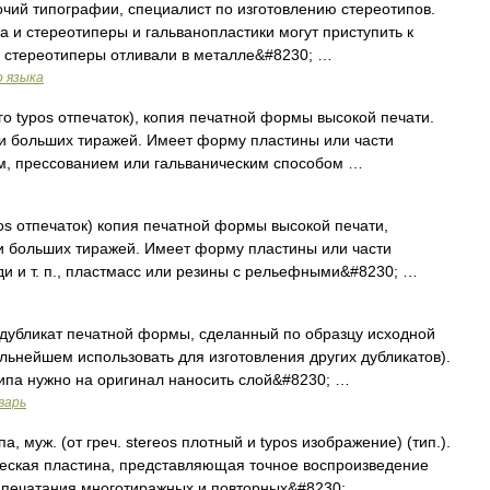
бочий типографии, специалист по изготовлению стереотипов.
а и стереотиперы и гальванопластики могут приступить к
е стереотиперы отливали в металле&#8230; …
о языка
ого typos отпечаток), копия печатной формы высокой печати.
и больших тиражей. Имеет форму пластины или части
ем, прессованием или гальваническим способом …
ypos отпечаток) копия печатной формы высокой печати,
и больших тиражей. Имеет форму пластины или части
ди и т. п., пластмасс или резины с рельефными&#8230; …
убликат печатной формы, сделанный по образцу исходной
льнейшем использовать для изготовления других дубликатов).
типа нужно на оригинал наносить слой&#8230; …
варь
муж. (от греч. stereos плотный и typos изображение) (тип.).
еская пластина, представляющая точное воспроизведение
 печатания многотиражных и повторных&#8230; …