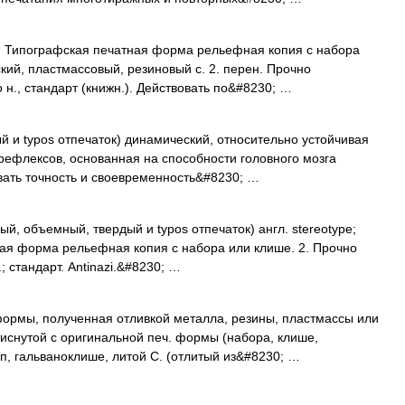
 Типографская печатная форма рельефная копия с набора
ский, пластмассовый, резиновый с. 2. перен. Прочно
н., стандарт (книжн.). Действовать по&#8230; …
ый и typos отпечаток) динамический, относительно устойчивая
рефлексов, основанная на способности головного мозга
вать точность и своевременность&#8230; …
ый, объемный, твердый и typos отпечаток) англ. stereotype;
тная форма рельефная копия с набора или клише. 2. Прочно
 стандарт. Antinazi.&#8230; …
ормы, полученная отливкой металла, резины, пластмассы или
тиснутой с оригинальной печ. формы (набора, клише,
п, гальваноклише, литой С. (отлитый из&#8230; …