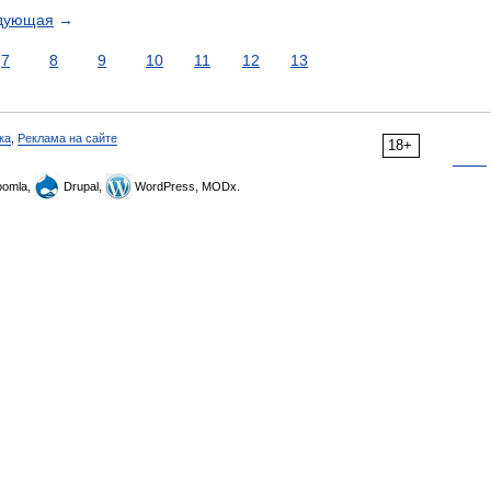
дующая
→
7
8
9
10
11
12
13
ка
,
Реклама на сайте
18+
omla,
Drupal,
WordPress, MODx.