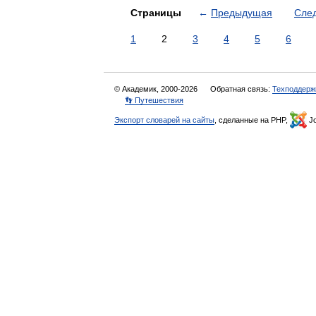
Страницы
←
Предыдущая
Сле
1
2
3
4
5
6
© Академик, 2000-2026
Обратная связь:
Техподдерж
👣 Путешествия
Экспорт словарей на сайты
, сделанные на PHP,
Jo