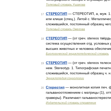
Толковый словарь Ушакова
СТЕРЕОТИП
— СТЕРЕОТИП, а, муж. 1.
17
или клише (спец.). Литой с. Металличе
сложившийся, постоянный образец чего 
Толковый словарь Ожегова
СТЕРЕОТИП
— (от греч. stereos твёрд
18
система осуществления отд. условных 
высших животных и человека обеспечи
Биологический энциклопедический словарь
СТЕРЕОТИП
— (от греч. stereos телесн
19
нем. Stereotyp. 1. Типографская печа
сложившийся, постоянный образец ч. н.;
Энциклопедия социологии
Стереотип
— монолитная копия печ. ф
20
гальваноотложением с матрицы (1), от
гравюры). Различают гальваностереоти
Издательский словарь-справочник